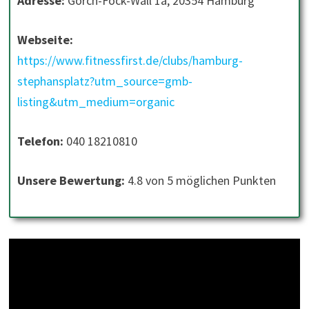
Adresse:
Gorch-Fock-Wall 1a, 20354 Hamburg
Webseite:
https://www.fitnessfirst.de/clubs/hamburg-
stephansplatz?utm_source=gmb-
listing&utm_medium=organic
Telefon:
040 18210810
Unsere Bewertung:
4.8 von 5 möglichen Punkten